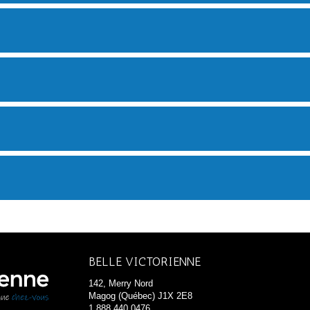
BELLE VICTORIENNE
142, Merry Nord
Magog (Québec) J1X 2E8
1 888 440 0476