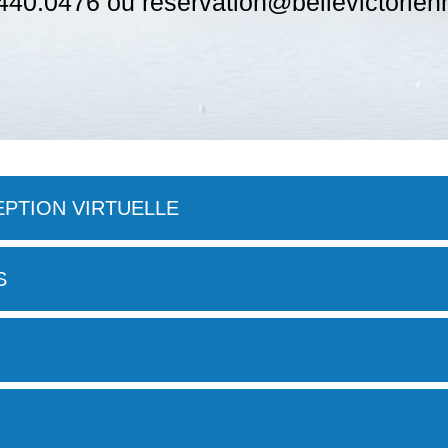
440.0476 ou reservation@bellevictorie
EPTION VIRTUELLE
S